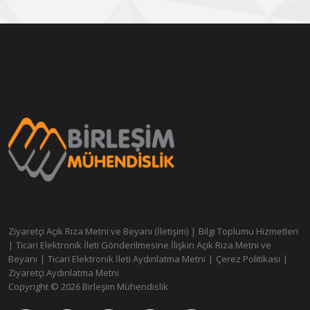
Ziyaretçi Açık Rıza Metni ve Beyanı (İletişim)
|
Bilgi Toplumu Hizmetleri
|
Ticari Elektronik İleti Gönderilmesine İlişkin Açık Rıza Metni ve
Beyanı
|
Ticari Elektronik İleti Aydınlatma Metni
|
Çerez Politikası
|
Ziyaretçi Aydınlatma Metni
Copyright © 2026 Birleşim Mühendislik